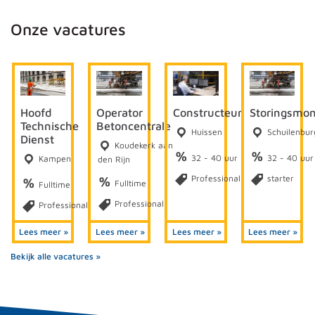
Onze vacatures
Hoofd
Operator
Constructeur
Storingsmon
Technische
Betoncentrale
Huissen
Schuilenbur
Dienst
Koudekerk aan
%
%
32 - 40 uur
32 - 40 uur
Kampen
den Rijn
Professional
starter
%
%
Fulltime
Fulltime
Professional
Professional
Lees meer »
Lees meer »
Lees meer »
Lees meer »
Bekijk alle vacatures »