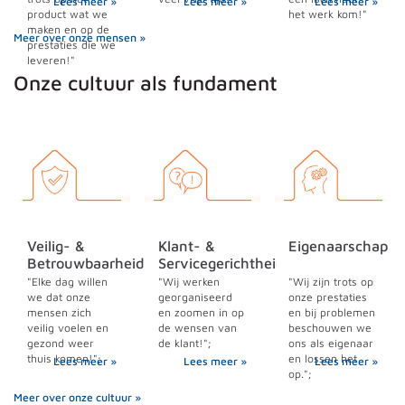
Lees meer »
Lees meer »
Lees meer »
product wat we
het werk kom!"
maken en op de
Meer over onze mensen »
prestaties die we
leveren!"
Onze cultuur als fundament
Veilig- &
Klant- &
Eigenaarschap
Betrouwbaarheid
Servicegerichtheid
"Elke dag willen
"Wij werken
"Wij zijn trots op
we dat onze
georganiseerd
onze prestaties
mensen zich
en zoomen in op
en bij problemen
veilig voelen en
de wensen van
beschouwen we
gezond weer
de klant!";
ons als eigenaar
thuis komen!";
en lossen het
Lees meer »
Lees meer »
Lees meer »
op.";
Meer over onze cultuur »