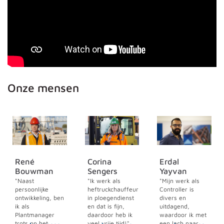
Onze mensen
René
Corina
Erdal
Bouwman
Sengers
Yayvan
"Naast
"Ik werk als
"Mijn werk als
persoonlijke
heftruckchauffeur
Controller is
ontwikkeling, ben
in ploegendienst
divers en
ik als
en dat is fijn,
uitdagend,
Plantmanager
daardoor heb ik
waardoor ik met
trots op het
veel vrije tijd!"
een lach naar