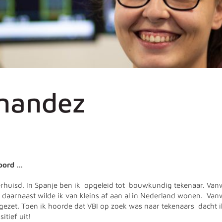
rnandez
woord …
verhuisd. In Spanje ben ik opgeleid tot bouwkundig tekenaar. Va
e, daarnaast wilde ik van kleins af aan al in Nederland wonen. Va
zet. Toen ik hoorde dat VBI op zoek was naar tekenaars dacht ik,
itief uit!