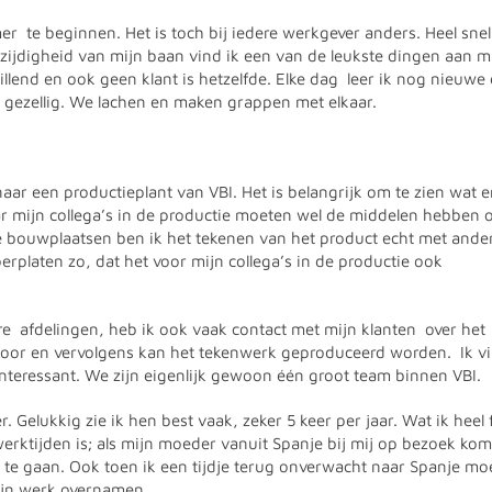
r te beginnen. Het is toch bij iedere werkgever anders. Heel snel
zijdigheid van mijn baan vind ik een van de leukste dingen aan m
hillend en ook geen klant is hetzelfde. Elke dag leer ik nog nieuwe
gezellig. We lachen en maken grappen met elkaar.
aar een productieplant van VBI. Het is belangrijk om te zien wat er
ar mijn collega’s in de productie moeten wel de middelen hebben 
 bouwplaatsen ben ik het tekenen van het product echt met ande
rplaten zo, dat het voor mijn collega’s in de productie ook
re afdelingen, heb ik ook vaak contact met mijn klanten over het
door en vervolgens kan het tekenwerk geproduceerd worden. Ik v
l interessant. We zijn eigenlijk gewoon één groot team binnen VBI.
. Gelukkig zie ik hen best vaak, zeker 5 keer per jaar. Wat ik heel 
ua werktijden is; als mijn moeder vanuit Spanje bij mij op bezoek ko
 te gaan. Ook toen ik een tijdje terug onverwacht naar Spanje moe
mijn werk overnamen.