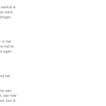
 merkte ik
ijn werk.
 dingen.
 in het
om het te
re ogen
ind het
fijn aan
mt, dan heb
st, kon ik