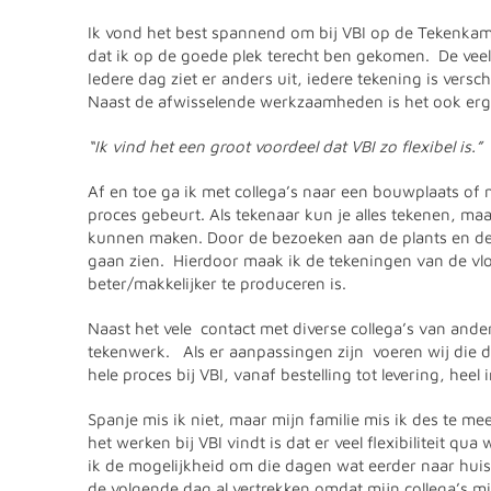
Ik vond het best spannend om bij VBI op de Tekenkame
dat ik op de goede plek terecht ben gekomen. De veel
Iedere dag ziet er anders uit, iedere tekening is versc
Naast de afwisselende werkzaamheden is het ook erg 
“Ik vind het een groot voordeel dat VBI zo flexibel is.”
Af en toe ga ik met collega’s naar een bouwplaats of n
proces gebeurt. Als tekenaar kun je alles tekenen, ma
kunnen maken. Door de bezoeken aan de plants en de
gaan zien. Hierdoor maak ik de tekeningen van de vloe
beter/makkelijker te produceren is.
Naast het vele contact met diverse collega’s van ande
tekenwerk. Als er aanpassingen zijn voeren wij die 
hele proces bij VBI, vanaf bestelling tot levering, hee
Spanje mis ik niet, maar mijn familie mis ik des te meer
het werken bij VBI vindt is dat er veel flexibiliteit q
ik de mogelijkheid om die dagen wat eerder naar huis
de volgende dag al vertrekken omdat mijn collega’s 