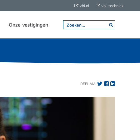
vbi.nl
vbi-techniek
Onze vestigingen
DEEL VIA