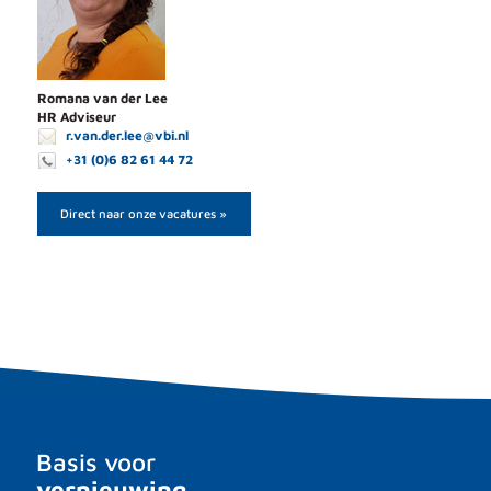
Romana van der Lee
HR Adviseur
r.van.der.lee@vbi.nl
+31 (0)6 82 61 44 72
Direct naar onze vacatures »
Basis voor
vernieuwing