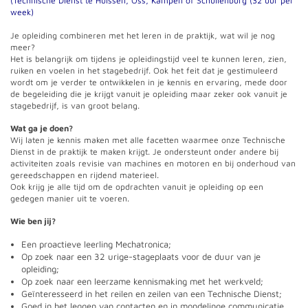
(Technische Dienst te Huissen, Oss, Kampen of Schuilenburg (32 uur per
week)
Je opleiding combineren met het leren in de praktijk, wat wil je nog
meer?
Het is belangrijk om tijdens je opleidingstijd veel te kunnen leren, zien,
ruiken en voelen in het stagebedrijf. Ook het feit dat je gestimuleerd
wordt om je verder te ontwikkelen in je kennis en ervaring, mede door
de begeleiding die je krijgt vanuit je opleiding maar zeker ook vanuit je
stagebedrijf, is van groot belang.
Wat ga je doen?
Wij laten je kennis maken met alle facetten waarmee onze Technische
Dienst in de praktijk te maken krijgt. Je ondersteunt onder andere bij
activiteiten zoals revisie van machines en motoren en bij onderhoud van
gereedschappen en rijdend materieel.
Ook krijg je alle tijd om de opdrachten vanuit je opleiding op een
gedegen manier uit te voeren.
Wie ben jij?
Een proactieve leerling Mechatronica;
Op zoek naar een 32 urige-stageplaats voor de duur van je
opleiding;
Op zoek naar een leerzame kennismaking met het werkveld;
Geïnteresseerd in het reilen en zeilen van een Technische Dienst;
Goed in het leggen van contacten en in mondelinge communicatie.