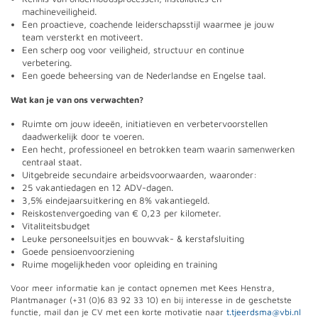
machineveiligheid.
Een proactieve, coachende leiderschapsstijl waarmee je jouw
team versterkt en motiveert.
Een scherp oog voor veiligheid, structuur en continue
verbetering.
Een goede beheersing van de Nederlandse en Engelse taal.
Wat kan je van ons verwachten?
Ruimte om jouw ideeën, initiatieven en verbetervoorstellen
daadwerkelijk door te voeren.
Een hecht, professioneel en betrokken team waarin samenwerken
centraal staat.
Uitgebreide secundaire arbeidsvoorwaarden, waaronder:
25 vakantiedagen en 12 ADV-dagen.
3,5% eindejaarsuitkering en 8% vakantiegeld.
Reiskostenvergoeding van € 0,23 per kilometer.
Vitaliteitsbudget
Leuke personeelsuitjes en bouwvak- & kerstafsluiting
Goede pensioenvoorziening
Ruime mogelijkheden voor opleiding en training
Voor meer informatie kan je contact opnemen met Kees Henstra,
Plantmanager (+31 (0)6 83 92 33 10) en bij interesse in de geschetste
functie, mail dan je CV met een korte motivatie naar
t.tjeerdsma@vbi.nl