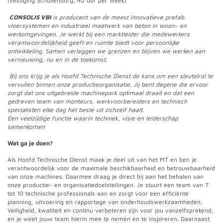
(vestiging Schuilenburg, 40 uur per week)
CONSOLIS VBI
is producent van de meest innovatieve prefab
vloersystemen en industrieel maatwerk van beton in woon- en
werkomgevingen. Je werkt bij een marktleider die medewerkers
verantwoordelijkheid geeft en ruimte biedt voor persoonlijke
ontwikkeling. Samen verleggen we grenzen en blijven we werken aan
vernieuwing, nu en in de toekomst.
Bij ons krijg je als Hoofd Technische Dienst de kans om een sleutelrol te
vervullen binnen onze productieorganisatie. Jij bent degene die ervoor
zorgt dat ons uitgebreide machinepark optimaal draait en dat een
gedreven team van monteurs, werkvoorbereiders en technisch
specialisten elke dag het beste uit zichzelf haalt.
Een veelzijdige functie waarin techniek, visie en leiderschap
samenkomen
Wat ga je doen?
Als Hoofd Technische Dienst maak je deel uit van het MT en ben je
verantwoordelijk voor de maximale beschikbaarheid en betrouwbaarheid
van onze machines. Daarmee draag je direct bij aan het behalen van
onze productie- en organisatiedoelstellingen. Je stuurt een team van 7
tot 10 technische professionals aan en zorgt voor een efficiënte
planning, uitvoering en rapportage van onderhoudswerkzaamheden.
Veiligheid, kwaliteit en continu verbeteren zijn voor jou vanzelfsprekend,
en je weet jouw team hierin mee te nemen en te inspireren. Daarnaast