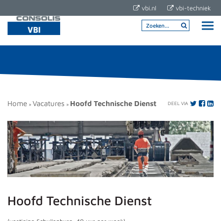
vbi.nl
vbi-techniek
Home
Vacatures
Hoofd Technische Dienst
DEEL VIA
»
»
Hoofd Technische Dienst