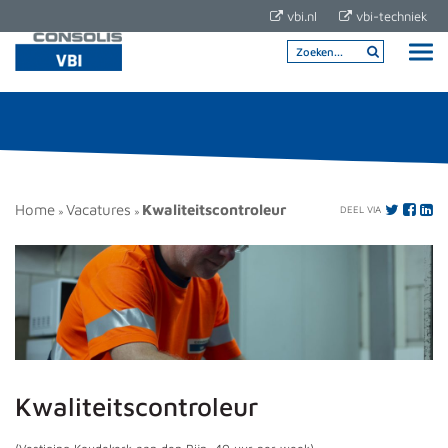
vbi.nl
vbi-techniek
Home
Vacatures
Kwaliteitscontroleur
DEEL VIA
»
»
Kwaliteitscontroleur