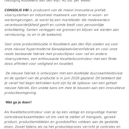
(Vestiging Koudekerk aan den Rijn, 40 uur per week)
CONSOLIS VBI
is producent van de meest innovatieve prefab
vloersystemen en industrieel maatwerk van beton in woon- en
werkomgevingen. Je werkt bij een marktleider die medewerkers
verantwoordelijkheid geeft en ruimte biedt voor persoonlijke
ontwikkeling. Samen verleggen we grenzen en blijven we werken aan
vernieuwing, nu en in de toekomst.
Voor onze productielocatie In Koudekerk aan den Rijn zoeken wij voor
onze nieuwe hypermoderne Kanaalplaatvloerenfabriek en voor onze
reeds bestaande fabriek met productlijnen voor rail en andere
vloersystemen, een enthousiaste Kwaliteitscontroleur met een flinke
dosis affiniteit voor veiligheid en kwaliteit.
De nieuwe fabriek is ontworpen met een duidelijke duurzaamheidsvisie
en de opstart van de productie is in juni 2026 gepland. Dit betekent dat
je vanaf het begin betrokken kunt zijn bij de opbouw van een geheel
nieuwe fabriek.
Een unieke kans om mee te bouwen aan een innovatieve
productieomgeving.
Wat ga je doen?
Als Kwaliteitscontroleur voer je op een veilige en zorgvuldige manier
controlewerkzaamheden uit om vast te stellen of mengsels, gereed
product, productiemiddelen en grondstoffen voldoen aan de gestelde
eisen. Zowel tijdens als na het productieproces verricht je controles en