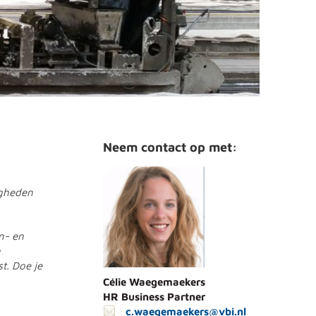
Neem contact op met:
igheden
n- en
n
t. Doe je
Célie Waegemaekers
HR Business Partner
c.waegemaekers@vbi.nl