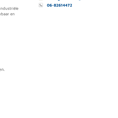
06-82614472
industriële
uwbaar en
en.