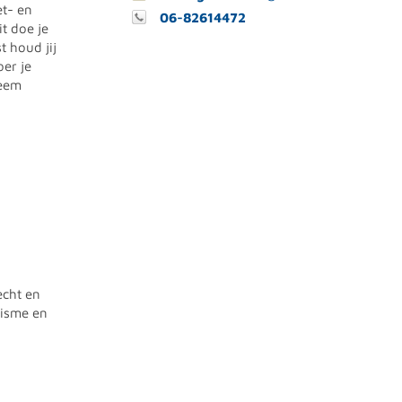
et- en
06-82614472
t doe je
 houd jij
er je
teem
echt en
misme en