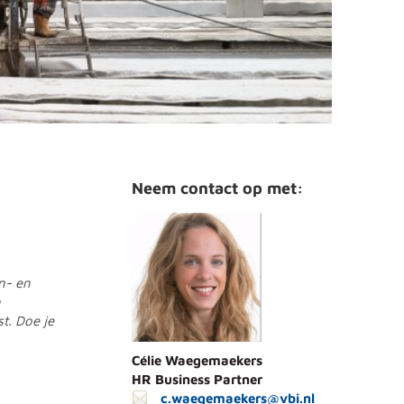
Neem contact op met:
n- en
n
t. Doe je
Célie Waegemaekers
HR Business Partner
c.waegemaekers@vbi.nl