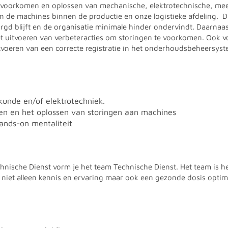
et voorkomen en oplossen van mechanische, elektrotechnische, me
n de machines binnen de productie en onze logistieke afdeling. Di
d blijft en de organisatie minimale hinder ondervindt. Daarnaast
t uitvoeren van verbeteracties om storingen te voorkomen. Ook vo
itvoeren van een correcte registratie in het onderhoudsbeheersys
unde en/of elektrotechniek.
en en het oplossen van storingen aan machines
nds-on mentaliteit
nische Dienst vorm je het team Technische Dienst. Het team is h
 je niet alleen kennis en ervaring maar ook een gezonde dosis opti