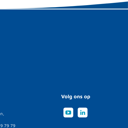
Volg ons op
en,
79 79 79