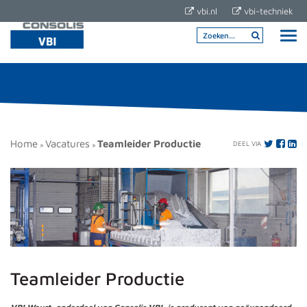
vbi.nl
vbi-techniek
Home
Vacatures
Teamleider Productie
DEEL VIA
»
»
Teamleider Productie