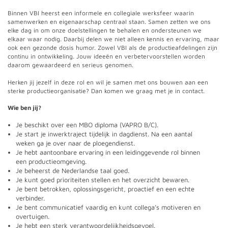
Binnen VBI heerst een informele en collegiale werksfeer waarin
samenwerken en eigenaarschap centraal staan. Samen zetten we ons
elke dag in om onze doelstellingen te behalen en ondersteunen we
elkaar waar nodig. Daarbij delen we niet alleen kennis en ervaring, maar
ook een gezonde dosis humor. Zowel VBI als de productieafdelingen zijn
continu in ontwikkeling. Jouw ideeën en verbetervoorstellen worden
daarom gewaardeerd en serieus genomen.
Herken jij jezelf in deze rol en wil je samen met ons bouwen aan een
sterke productieorganisatie? Dan komen we graag met je in contact.
Wie ben jij?
Je beschikt over een MBO diploma (VAPRO B/C).
Je start je inwerktraject tijdelijk in dagdienst. Na een aantal
weken ga je over naar de ploegendienst.
Je hebt aantoonbare ervaring in een leidinggevende rol binnen
een productieomgeving.
Je beheerst de Nederlandse taal goed.
Je kunt goed prioriteiten stellen en het overzicht bewaren.
Je bent betrokken, oplossingsgericht, proactief en een echte
verbinder.
Je bent communicatief vaardig en kunt collega’s motiveren en
overtuigen.
Je hebt een sterk verantwoordelijkheidsgevoel.