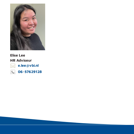
Elise Lee
HR Adviseur
e.lee@vbi.nl
06-57629128