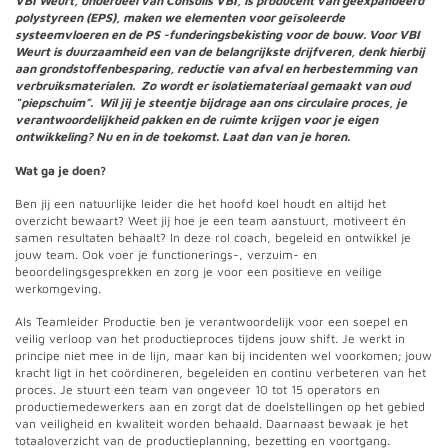
VBI Weurt, onderdeel van Consolis VBI, is producent van geëxpandeerd
polystyreen (EPS), maken we elementen voor geïsoleerde
systeemvloeren en de PS -funderingsbekisting voor de bouw. Voor VBI
Weurt is duurzaamheid een van de belangrijkste drijfveren, denk hierbij
aan grondstoffenbesparing, reductie van afval en herbestemming van
verbruiksmaterialen. Zo wordt er isolatiemateriaal gemaakt van oud
“piepschuim”. Wil jij je steentje bijdrage aan ons circulaire proces, je
verantwoordelijkheid pakken en de ruimte krijgen voor je eigen
ontwikkeling? Nu en in de toekomst. Laat dan van je horen.
Wat ga je doen?
Ben jij een natuurlijke leider die het hoofd koel houdt en altijd het
overzicht bewaart? Weet jij hoe je een team aanstuurt, motiveert én
samen resultaten behaalt? In deze rol coach, begeleid en ontwikkel je
jouw team. Ook voer je functionerings-, verzuim- en
beoordelingsgesprekken en zorg je voor een positieve en veilige
werkomgeving.
Als Teamleider Productie ben je verantwoordelijk voor een soepel en
veilig verloop van het productieproces tijdens jouw shift. Je werkt in
principe niet mee in de lijn, maar kan bij incidenten wel voorkomen; jouw
kracht ligt in het coördineren, begeleiden en continu verbeteren van het
proces. Je stuurt een team van ongeveer 10 tot 15 operators en
productiemedewerkers aan en zorgt dat de doelstellingen op het gebied
van veiligheid en kwaliteit worden behaald. Daarnaast bewaak je het
totaaloverzicht van de productieplanning, bezetting en voortgang.